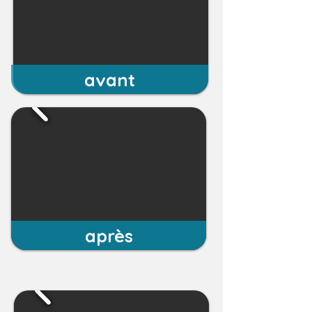
avant
après