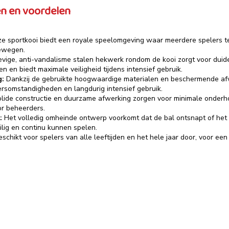
n en voordelen
e sportkooi biedt een royale speelomgeving waar meerdere spelers teg
bewegen.
evige, anti-vandalisme stalen hekwerk rondom de kooi zorgt voor duide
n en biedt maximale veiligheid tijdens intensief gebruik.
g:
Dankzij de gebruikte hoogwaardige materialen en beschermende afw
rsomstandigheden en langdurig intensief gebruik.
lide constructie en duurzame afwerking zorgen voor minimale onder
or beheerders.
r:
Het volledig omheinde ontwerp voorkomt dat de bal ontsnapt of het
ilig en continu kunnen spelen.
schikt voor spelers van alle leeftijden en het hele jaar door, voor ee