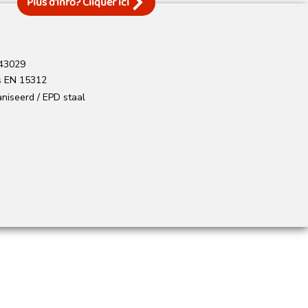
Plus d'info? Cliquer ici
43029
s EN 15312
niseerd / EPD staal