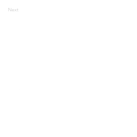
Next
Heures d 'ouverture:
Lundi - Jeudi : 08h30 - 17h00
Vendredi : 08h30 - 16h00
Disclaimer
rivacy policy