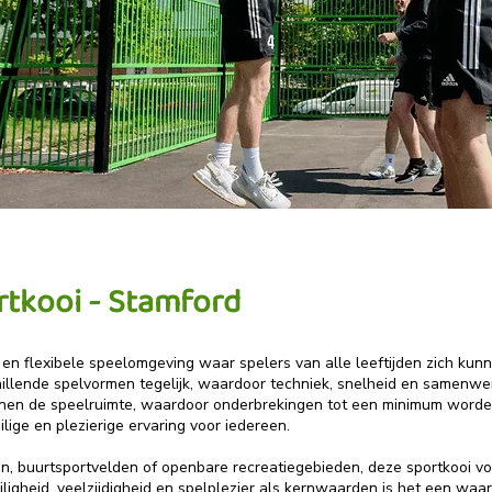
tkooi - Stamford
 en flexibele speelomgeving waar spelers van alle leeftijden zich kun
schillende spelvormen tegelijk, waardoor techniek, snelheid en samenw
innen de speelruimte, waardoor onderbrekingen tot een minimum worden
ilige en plezierige ervaring voor iedereen.
n, buurtsportvelden of openbare recreatiegebieden, deze sportkooi vo
iligheid, veelzijdigheid en spelplezier als kernwaarden is het een waa