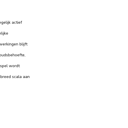
elijk actief
lijke
erkingen blijft
houdsbehoefte,
 spel wordt
n breed scala aan