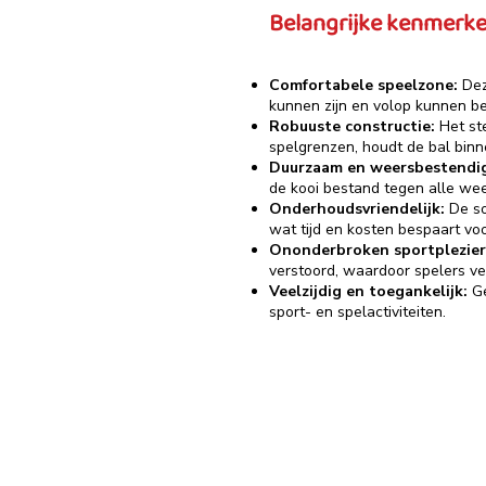
Belangrijke kenmerke
Comfortabele speelzone:
Dez
kunnen zijn en volop kunnen 
Robuuste constructie:
Het st
spelgrenzen, houdt de bal binne
Duurzaam en weersbestendi
de kooi bestand tegen alle wee
Onderhoudsvriendelijk:
De so
wat tijd en kosten bespaart vo
Ononderbroken sportplezie
verstoord, waardoor spelers ve
Veelzijdig en toegankelijk:
Ge
sport- en spelactiviteiten.