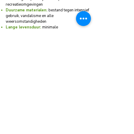
recreatieomgevingen
Duurzame materialen:
bestand tegen intensief
gebruik, vandalisme en alle
weersomstandigheden
Lange levensduur:
minimale
onderhoudsbehoefte en blijvend nette
uitstraling
Modulair en maatwerk:
flexibel aanpasbaar
aan elke veldafmeting en specifieke wensen
Breed inzetbaar:
geschikt voor diverse
sportvelden en multifunctionele
recreatieterreinen
Betrouwbare investering:
een
toekomstbestendige oplossing voor langdurig
en veilig sportgebruik