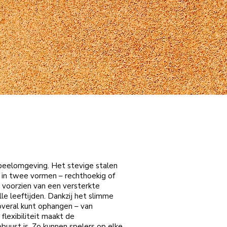
peelomgeving. Het stevige stalen
s in twee vormen – rechthoekig of
 voorzien van een versterkte
le leeftijden. Dankzij het slimme
overal kunt ophangen – van
flexibiliteit maakt de
buust is. Zo kunnen spelers op elke