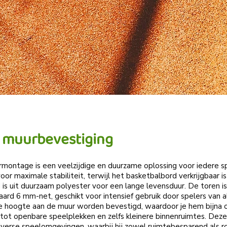
 muurbevestiging
montage is een veelzijdige en duurzame oplossing voor iedere s
or maximale stabiliteit, terwijl het basketbalbord verkrijgbaar i
is uit duurzaam polyester voor een lange levensduur. De toren is
rd 6 mm-net, geschikt voor intensief gebruik door spelers van al
je hoogte aan de muur worden bevestigd, waardoor je hem bijna 
tot openbare speelplekken en zelfs kleinere binnenruimtes. Deze 
iverse speelomgevingen, waarbij hij zowel ruimtebesparend als ro