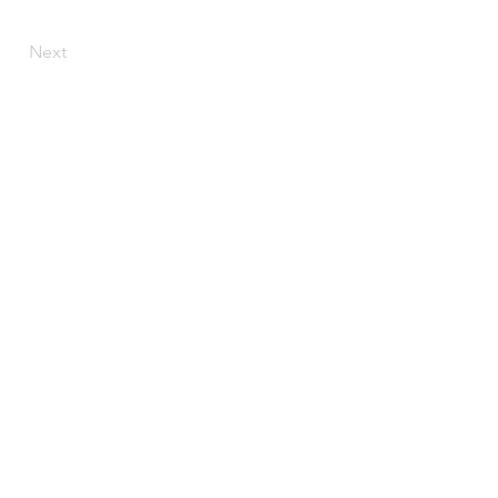
Next
Openingsuren:
Maandag - donderdag: 08:30 - 17:00 u
Vrijdag: 08:30 - 16:00 u
Disclaimer
rivacy policy